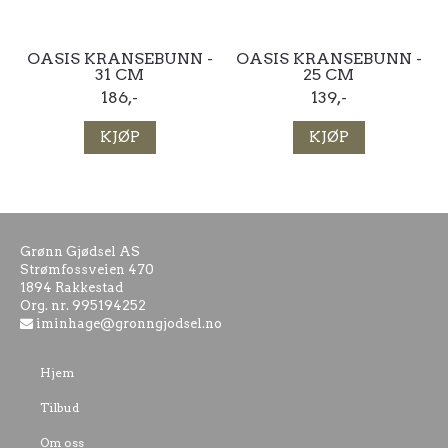
OASIS KRANSEBUNN -
OASIS KRANSEBUNN -
31 CM
25 CM
186,-
139,-
KJØP
KJØP
Grønn Gjødsel AS
Strømfossveien 470
1894 Rakkestad
Org. nr. 995194252
iminhage@gronngjodsel.no
Hjem
Tilbud
Om oss