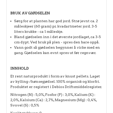
BRUK AV GJØDSELEN
Sørg for at planten har god jord. Strø jevnt ca. 2
måleskjeer (60 gram) pr. kvadartmeter jord. 3-5
liters krukke - ca 1 måleskje.
Bland gjødselen inn i det øverste jordlaget, ca 3-5
cm dypt. Ved bruk på plen - spres den bare oppå.
Vann godt så gjødselen begynner å virke med en
gang. Gjødselen kan evnt spres ut før regnvær.
INNHOLD
Et rent naturprodukt i form av knust pellets. Laget
av kylling-/hønsegjødsel. 100% organisk og klorfri.
Produktet er registert i Debios Driftsmiddelregister.
Nitrogen (N) : 5,0%, Fosfor (P) : 3,0%, Kalium (K) :
2,0%, Kalsium (Ca) : 2,7%, Magnesium (Mg) : 0,4%,
Svovel (S) : 0,5%
Kvalitetsklasse: 0