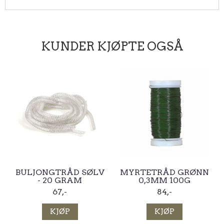
KUNDER KJØPTE OGSÅ
BULJONGTRÅD SØLV
MYRTETRÅD GRØNN
- 20 GRAM
0,3MM 100G
67,-
84,-
KJØP
KJØP