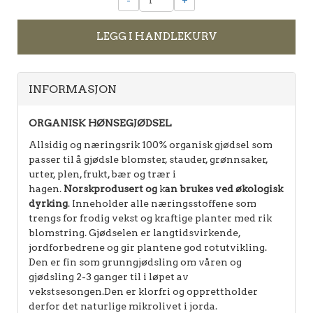
LEGG I HANDLEKURV
INFORMASJON
ORGANISK HØNSEGJØDSEL
Allsidig og næringsrik 100% organisk gjødsel som
passer til å gjødsle blomster, stauder, grønnsaker,
urter, plen, frukt, bær og trær i
hagen.
Norskprodusert og
k
an brukes ved økologisk
dyrking
. Inneholder alle næringsstoffene som
trengs for frodig vekst og kraftige planter med rik
blomstring. Gjødselen er langtidsvirkende,
jordforbedrene og gir plantene god rotutvikling.
Den er fin som grunngjødsling om våren og
gjødsling 2-3 ganger til i løpet av
vekstsesongen.Den er klorfri og opprettholder
derfor det naturlige mikrolivet i jorda.