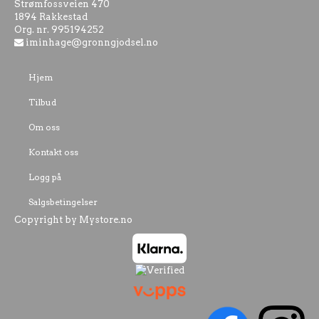
Strømfossveien 470
1894 Rakkestad
Org. nr. 995194252
iminhage@gronngjodsel.no
Hjem
Tilbud
Om oss
Kontakt oss
Logg på
Salgsbetingelser
Copyright by Mystore.no