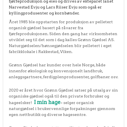
fjørfeproduksjon og eies og drives av ekteparet Janet
Narvestad Evju og Lars Riiser Evju som også er
kyllingprodusenter og kornbønder.
Året 1985 ble oppstarten for produksjon av pelletert
organisk gjødsel basert på råvarer fra
fjørfeproduksjonen. Siden den gang har virksomheten
utviklet seg til det som i dag kalles Grønn Gjødsel AS.
Naturgjødselen/hønsegjødselen blir pelletert i eget
fabrikklokale i Rakkestad, Viken.
Grønn Gjødsel har kunder over hele Norge, både
innenfor økologisk og konvensjonelt landbruk,
anleggsgartnere, ferdigplenprodusenter, golfbaner osv.
2020 er året hvor Grønn Gjødsel satser på utsalg av sin
organiske gjødsel også til den private forbruker og
I min hage
hageelsker!
-
selger organisk
naturgjødsel i brukervennlige forpakninger gjennom
egen nettbutikk og diverse hagesentre.