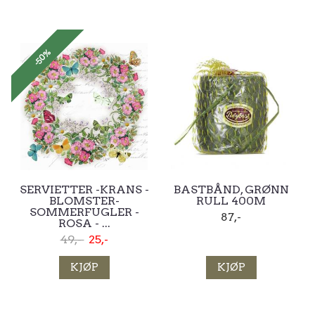
-50%
SERVIETTER -KRANS -
BASTBÅND, GRØNN
BLOMSTER-
RULL 400M
SOMMERFUGLER -
87,-
ROSA - ...
49,-
25,-
KJØP
KJØP