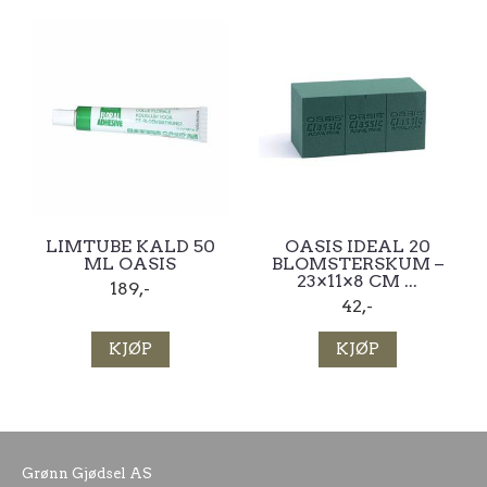
LIMTUBE KALD 50
OASIS IDEAL 20
ML OASIS
BLOMSTERSKUM –
23×11×8 CM ...
189,-
42,-
KJØP
KJØP
Grønn Gjødsel AS