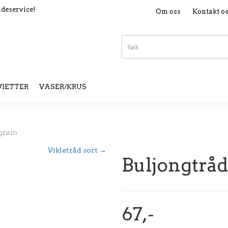
deservice!
Om oss
Kontakt o
VIETTER
VASER/KRUS
 gram
Vikletråd sort →
Buljongtråd
67,-