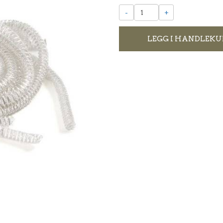
-
+
LEGG I HANDLEKU