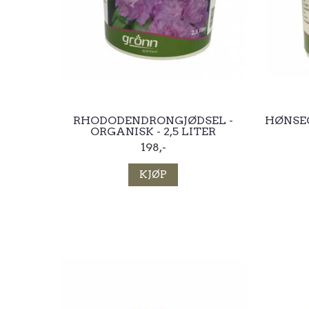
RHODODENDRONGJØDSEL -
HØNSEG
ORGANISK - 2,5 LITER
198,-
KJØP