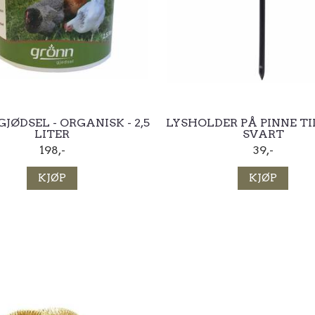
JØDSEL - ORGANISK - 2,5
LYSHOLDER PÅ PINNE TI
LITER
SVART
198,-
39,-
KJØP
KJØP