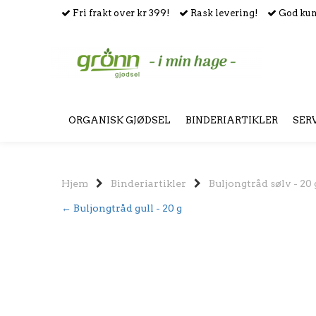
Fri frakt over kr 399!
Rask levering!
God kun
ORGANISK GJØDSEL
BINDERIARTIKLER
SER
Hjem
Binderiartikler
Buljongtråd sølv - 20
← Buljongtråd gull - 20 g