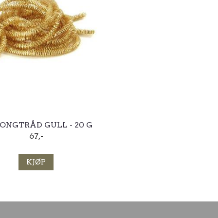
ONGTRÅD GULL - 20 G
67,-
KJØP