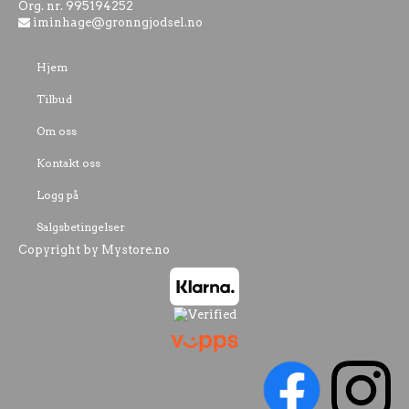
Org. nr. 995194252
iminhage@gronngjodsel.no
Hjem
Tilbud
Om oss
Kontakt oss
Logg på
Salgsbetingelser
Copyright by Mystore.no