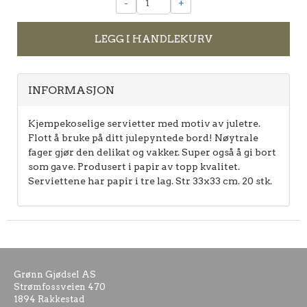
-
+
LEGG I HANDLEKURV
INFORMASJON
Kjempekoselige servietter med motiv av juletre.
Flott å bruke på ditt julepyntede bord! Nøytrale
fager gjør den delikat og vakker. Super også å gi bort
som gave. Produsert i papir av topp kvalitet.
Serviettene har papir i tre lag. Str 33x33 cm. 20 stk.
Grønn Gjødsel AS
Strømfossveien 470
1894 Rakkestad