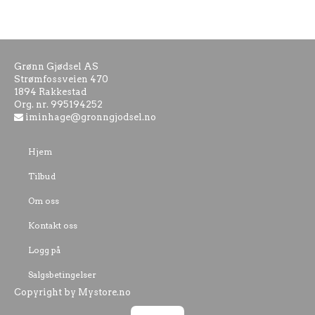
Grønn Gjødsel AS
Strømfossveien 470
1894 Rakkestad
Org. nr. 995194252
iminhage@gronngjodsel.no
Hjem
Tilbud
Om oss
Kontakt oss
Logg på
Salgsbetingelser
Copyright by Mystore.no