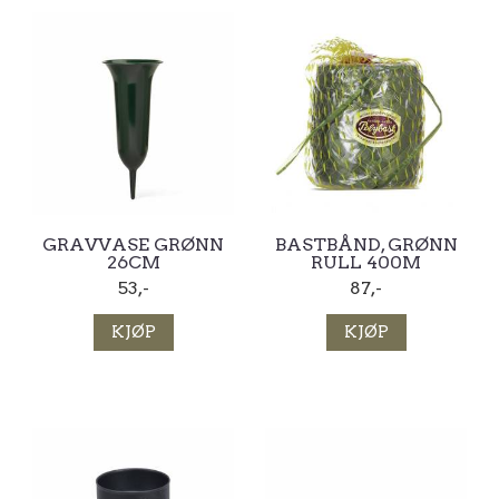
GRAVVASE GRØNN
BASTBÅND, GRØNN
26CM
RULL 400M
53,-
87,-
KJØP
KJØP