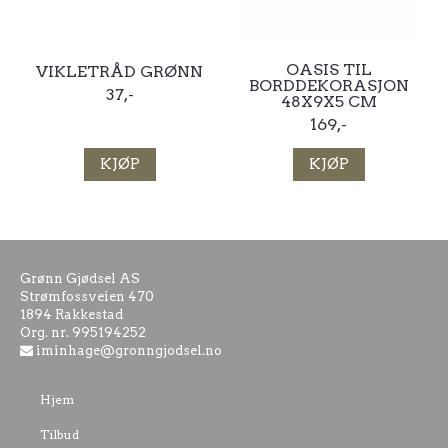
OASIS TIL
VIKLETRÅD GRØNN
BORDDEKORASJON
37,-
48X9X5 CM
169,-
KJØP
KJØP
Grønn Gjødsel AS
Strømfossveien 470
1894 Rakkestad
Org. nr. 995194252
iminhage@gronngjodsel.no
Hjem
Tilbud