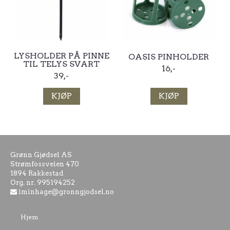
LYSHOLDER PÅ PINNE
OASIS PINHOLDER
TIL TELYS SVART
16,-
39,-
KJØP
KJØP
Grønn Gjødsel AS
Strømfossveien 470
1894 Rakkestad
Org. nr. 995194252
iminhage@gronngjodsel.no
Hjem