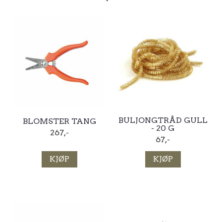
BULJONGTRÅD GULL
BLOMSTER TANG
- 20 G
267,-
67,-
KJØP
KJØP