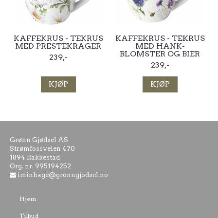
KAFFEKRUS - TEKRUS
KAFFEKRUS - TEKRUS
MED PRESTEKRAGER
MED HANK-
BLOMSTER OG BIER
239,-
239,-
KJØP
KJØP
Grønn Gjødsel AS
Strømfossveien 470
1894 Rakkestad
Org. nr. 995194252
iminhage@gronngjodsel.no
Hjem
Tilbud