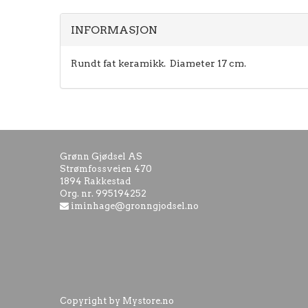
INFORMASJON
Rundt fat keramikk. Diameter 17 cm.
Grønn Gjødsel AS
Strømfossveien 470
1894 Rakkestad
Org. nr. 995194252
iminhage@gronngjodsel.no
Copyright by Mystore.no