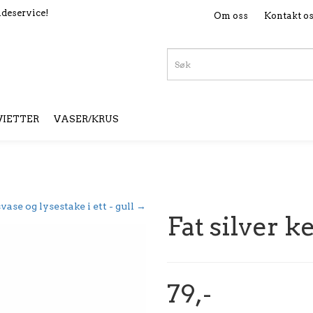
deservice!
Om oss
Kontakt o
VIETTER
VASER/KRUS
vase og lysestake i ett - gull →
Fat silver 
79,-