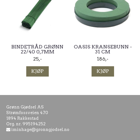
BINDETRÅD GRØNN
OASIS KRANSEBUNN -
22/40 0,7MM
31 CM
25,-
186,-
KJØP
KJØP
Grønn Gjødsel AS
Strømfossveien 470
1894 Rakkestad
Org. nr. 995194252
iminhage@gronngjodsel.no