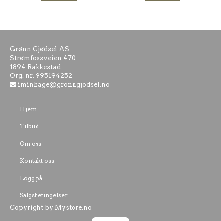
Grønn Gjødsel AS
Strømfossveien 470
1894 Rakkestad
Org. nr. 995194252
iminhage@gronngjodsel.no
Hjem
Tilbud
Om oss
Kontakt oss
Logg på
Salgsbetingelser
Copyright by Mystore.no