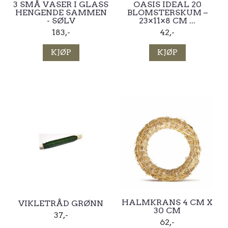
3 SMÅ VASER I GLASS
OASIS IDEAL 20
HENGENDE SAMMEN
BLOMSTERSKUM –
- SØLV
23×11×8 CM ...
183,-
42,-
KJØP
KJØP
HALMKRANS 4 CM X
VIKLETRÅD GRØNN
30 CM
37,-
62,-