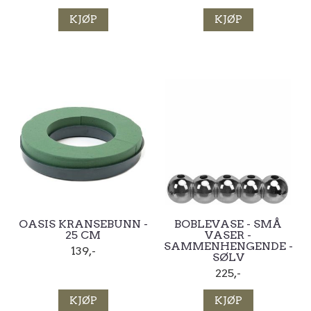
KJØP
KJØP
OASIS KRANSEBUNN -
BOBLEVASE - SMÅ
25 CM
VASER -
SAMMENHENGENDE -
139,-
SØLV
225,-
KJØP
KJØP